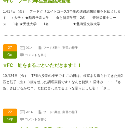
☆FC フード3年生進路結果速報
1月17日（金） フードクリエイトコース3年生の進路結果情報をお伝えしま
す！ ＜大学＞ ★酪農学園大学 食と健康学類 2名 管理栄養士コー
ス 1名 ★天使大学 1名 ★北海道文教大学…
27
2014
フード3期生
,
実習の様子
Oct
コメントを書く
☆FC 鮭をまるごといただきます！！
10月24日（金） TFⅢの授業の様子です この日は、根室より送られてきた鮭2
匹と筋子（生）３腹を使った調理実習です！なんと贅沢！ 昼休み・・・ 「さ
あ、さばけるかな？」と鮭に言われてるような堂々とした姿！ 「さ…
22
2014
フード3期生
,
実習の様子
Sep
コメントを書く