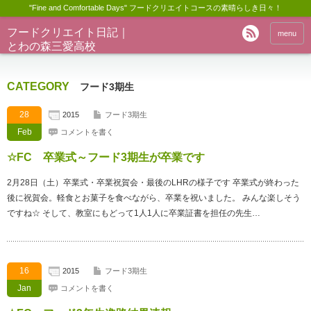
"Fine and Comfortable Days" フードクリエイトコースの素晴らしき日々！
フードクリエイト日記｜
menu
とわの森三愛高校
CATEGORY
フード3期生
28
2015
フード3期生
Feb
コメントを書く
☆FC 卒業式～フード3期生が卒業です
2月28日（土）卒業式・卒業祝賀会・最後のLHRの様子です 卒業式が終わった
後に祝賀会。軽食とお菓子を食べながら、卒業を祝いました。 みんな楽しそう
ですね☆ そして、教室にもどって1人1人に卒業証書を担任の先生…
16
2015
フード3期生
Jan
コメントを書く