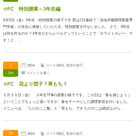
☆FC 特別授業～3年生編
9月5日（金）3年生 特別授業の様子です 実は2日連続で「光塩学園調理製菓専
門学校」の先生に来校していただき、特別授業を行ないました。 さて、3年生
は何を作るのか？3年生だからレベルアップということで「ホワイトカレー」で
す！と、…
2
2014
フード3期生
,
実習の様子
Jun
コメントを書く
☆FC 花より団子？草もち？
５月３０日（金） ３年生TFⅢの授業の様子です。 この日は「春を感じよう:｣
ということでちょっと遅いですが、春をテーマにした調理実習を行いました。
メニューは、「たけのこご飯」と「草もち」です たけのこは残念ながら…
23
2014
フード3期生
,
実習の様子