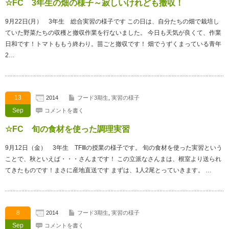
☆FC 3年生の畑の様子～寂しいけれども撤収！
9月22日(月） 3年生 総合実習の様子です この日は、自分たちの畑で栽培し
ていた野菜たちの収穫と撤収作業を行ないました。 今日も天気が良くて、作業
日和です！トマトももう終わり。苗ごと撤収です！ 畑でうずくまっている青年
2…
13
2014
フード3期生
,
実習の様子
Sep
コメントを書く
☆FC 旬の食材を使った調理実習
9月12日（金） 3年生 TFⅢの授業の様子です。 旬の食材を使った実習という
ことで、秋といえば・・・さんまです！ この立派なさんまは、根室より送られ
てきたものです！まさに産地直送です まずは、1人2尾とっていきます。 …
8
2014
フード3期生
,
実習の様子
Sep
コメントを書く