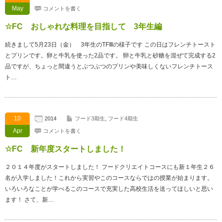
May
コメントを書く
☆FC おしゃれな料理を目指して 3年生編
続きまして5月23日（金） 3年生のTFⅢの様子です この日はフレンチトースト
とプリンです。卵と牛乳を使った2品です。 卵と牛乳と砂糖を混ぜて完成する2
品ですが、ちょっと間違うとぶつぶつのプリンや美味しくないフレンチトース
ト…
10
2014
フード3期生
,
フード4期生
Apr
コメントを書く
☆FC 新年度スタートしました！
２０１４年度がスタートしました！ フードクリエイトコースにも新１年生２６
名が入学しました！これから実習やこのコースならではの授業が始まります。
いろいろなことが学べるこのコースで充実した高校生活を送ってほしいと思い
ます！ さて、新…