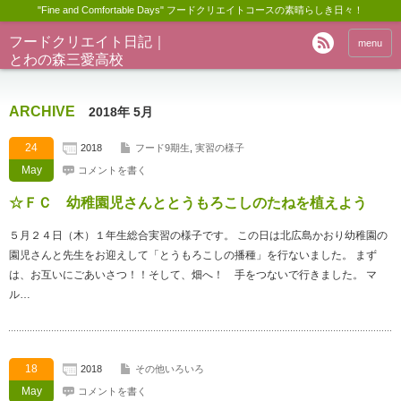
"Fine and Comfortable Days" フードクリエイトコースの素晴らしき日々！
フードクリエイト日記｜
menu
とわの森三愛高校
ARCHIVE
2018年 5月
24
2018
フード9期生
,
実習の様子
May
コメントを書く
☆ＦＣ 幼稚園児さんととうもろこしのたねを植えよう
５月２４日（木）１年生総合実習の様子です。 この日は北広島かおり幼稚園の
園児さんと先生をお迎えして「とうもろこしの播種」を行ないました。 まず
は、お互いにごあいさつ！！そして、畑へ！ 手をつないで行きました。 マ
ル…
18
2018
その他いろいろ
May
コメントを書く