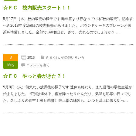
☆ＦＣ 校内販売スタート！！
5月17日（木）校内販売の様子です 昨年度より行なっている”校内販売”。記念す
べき2018年度1回目の校内販売がありました。 パウンドケーキのプレーンと抹
茶を準備しました。全部で140個ほど。さて、売れるのでしょうか？ …
8
2018
きまぐれ
,
その他いろいろ
May
コメントを書く
☆ＦＣ やっと春がきた？！
5月8日（火）何気ない放課後の様子です 連休も終わり、また普段の学校生活が
始まりました。 江別は連休中、雨が降ったり止んだり。気温も肌寒い日々でし
た。久しぶりの青空！桜も満開！ 陸上部の練習も、いつも以上に張り切っ…