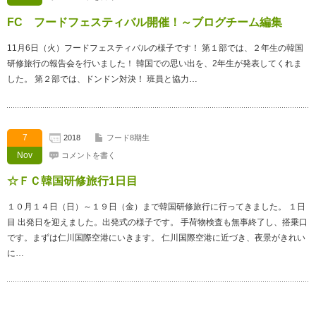
FC フードフェスティバル開催！～ブログチーム編集
11月6日（火）フードフェスティバルの様子です！ 第１部では、２年生の韓国
研修旅行の報告会を行いました！ 韓国での思い出を、2年生が発表してくれま
した。 第２部では、ドンドン対決！ 班員と協力…
7
2018
フード8期生
Nov
コメントを書く
☆ＦＣ韓国研修旅行1日目
１０月１４日（日）～１９日（金）まで韓国研修旅行に行ってきました。 １日
目 出発日を迎えました。出発式の様子です。 手荷物検査も無事終了し、搭乗口
です。まずは仁川国際空港にいきます。 仁川国際空港に近づき、夜景がきれい
に…