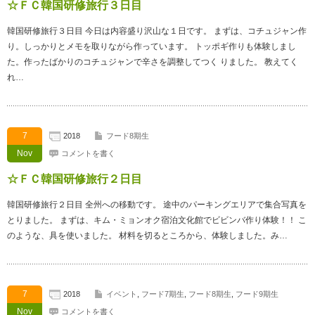
☆ＦＣ韓国研修旅行３日目
韓国研修旅行３日目 今日は内容盛り沢山な１日です。 まずは、コチュジャン作
り。しっかりとメモを取りながら作っています。 トッポギ作りも体験しまし
た。作ったばかりのコチュジャンで辛さを調整してつく りました。 教えてく
れ…
7
2018
フード8期生
Nov
コメントを書く
☆ＦＣ韓国研修旅行２日目
韓国研修旅行２日目 全州への移動です。 途中のパーキングエリアで集合写真を
とりました。 まずは、キム・ミョンオク宿泊文化館でビビンバ作り体験！！ こ
のような、具を使いました。 材料を切るところから、体験しました。み…
7
2018
イベント
,
フード7期生
,
フード8期生
,
フード9期生
Nov
コメントを書く