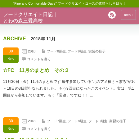
"Fine and Comfortable Days" フードクリエイトコースの素晴らしき日々！
フードクリエイト日記｜
menu
とわの森三愛高校
ARCHIVE
2018年 11月
30
2018
フード8期生
,
フード9期生
,
実習の様子
Nov
コメントを書く
☆FC 11月のまとめ その２
11月30日（金）11月のまとめです 毎年参加している”北のアメ横さっぽろ”が16
～18日の3日間行なわれました。 もう9回目になったこのイベント。実は、第1
回目から参加しています。もう「常連」ですね！！ …
30
2018
フード7期生
,
フード8期生
,
フード9期生
,
実習の様子
Nov
コメントを書く