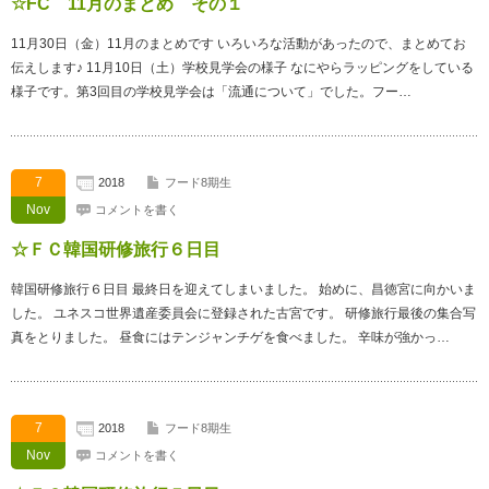
☆FC 11月のまとめ その１
11月30日（金）11月のまとめです いろいろな活動があったので、まとめてお
伝えします♪ 11月10日（土）学校見学会の様子 なにやらラッピングをしている
様子です。第3回目の学校見学会は「流通について」でした。フー…
7
2018
フード8期生
Nov
コメントを書く
☆ＦＣ韓国研修旅行６日目
韓国研修旅行６日目 最終日を迎えてしまいました。 始めに、昌徳宮に向かいま
した。 ユネスコ世界遺産委員会に登録された古宮です。 研修旅行最後の集合写
真をとりました。 昼食にはテンジャンチゲを食べました。 辛味が強かっ…
7
2018
フード8期生
Nov
コメントを書く