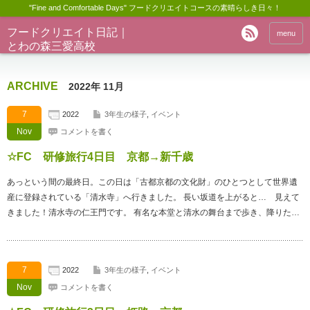
"Fine and Comfortable Days" フードクリエイトコースの素晴らしき日々！
フードクリエイト日記｜
menu
とわの森三愛高校
ARCHIVE
2022年 11月
7
2022
3年生の様子
,
イベント
Nov
コメントを書く
☆FC 研修旅行4日目 京都→新千歳
あっという間の最終日。この日は「古都京都の文化財」のひとつとして世界遺
産に登録されている「清水寺」へ行きました。 長い坂道を上がると… 見えて
きました！清水寺の仁王門です。 有名な本堂と清水の舞台まで歩き、降りた…
7
2022
3年生の様子
,
イベント
Nov
コメントを書く