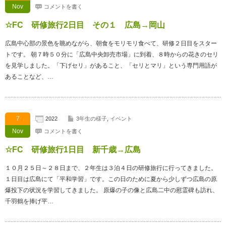
Nov
コメントを書く
☆FC 研修旅行2日目 その１ 広島→岡山
広島中心部の景色を眺めながら、朝食をモリモリ食べて、研修２日目をスター
トです。 朝７時５０分に「広島中央卸売市場」に到着、８時からの花きのセリ
を見学しました。「下げセリ」があること、「セリとマリ」という専門用語が
あることなど、…
7
2022
3年生の様子
,
イベント
Nov
コメントを書く
☆FC 研修旅行1日目 新千歳→広島
１０月２５日～２８日まで、２年生は３泊４日の研修旅行に行ってきました。
１日目は広島にて「平和学習」です。この日のために夏から少しずつ広島の原
爆投下の状況を学習してきました。 原爆の子の像と広島二中の慰霊碑も訪れ、
千羽鶴を捧げ平…