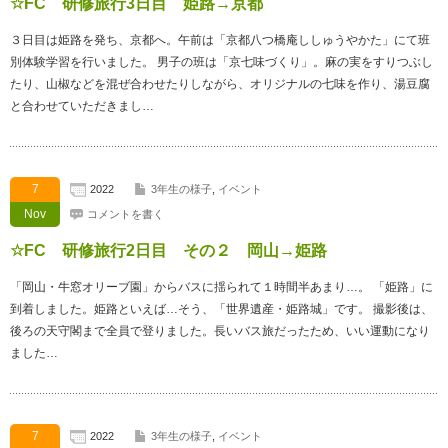
☆FC 研修旅行3日目 姫路→京都
３日目は姫路を発ち、京都へ。午前は「京都八つ橋庵ししゅうやかた」にて班
別体験学習を行いました。 男子の班は「京七味づくり」。麻の実をすりつぶし
たり、山椒などを混ぜ合わせたりしながら、オリジナルの七味を作り、湯豆腐
と合わせていただきまし…
7
2022
3年生の様子
,
イベント
Nov
コメントを書く
☆FC 研修旅行2日目 その２ 岡山→姫路
「岡山・牛窓オリーブ園」からバスに揺られて１時間半あまり…。 「姫路」に
到着しました。姫路といえば…そう、「世界遺産・姫路城」です。 撮影後は、
後ろの天守閣まで全員で登りました。長いバス旅だったため、いい運動になり
ました…
7
2022
3年生の様子
,
イベント