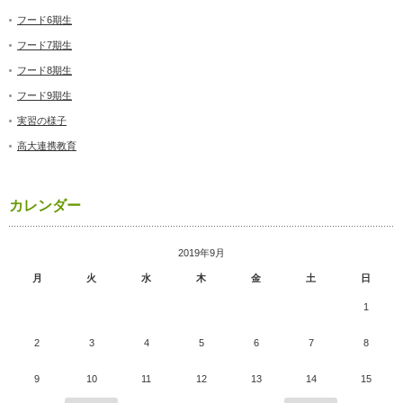
フード6期生
フード7期生
フード8期生
フード9期生
実習の様子
高大連携教育
カレンダー
2019年9月
月
火
水
木
金
土
日
1
2
3
4
5
6
7
8
9
10
11
12
13
14
15