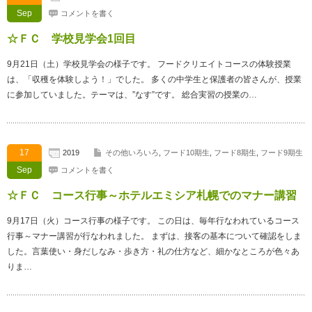
Sep
コメントを書く
☆ＦＣ 学校見学会1回目
9月21日（土）学校見学会の様子です。 フードクリエイトコースの体験授業
は、「収穫を体験しよう！」でした。 多くの中学生と保護者の皆さんが、授業
に参加していました。テーマは、”なす”です。 総合実習の授業の…
17
2019
その他いろいろ
,
フード10期生
,
フード8期生
,
フード9期生
Sep
コメントを書く
☆ＦＣ コース行事～ホテルエミシア札幌でのマナー講習
9月17日（火）コース行事の様子です。 この日は、毎年行なわれているコース
行事～マナー講習が行なわれました。 まずは、接客の基本について確認をしま
した。言葉使い・身だしなみ・歩き方・礼の仕方など、細かなところが色々あ
りま…