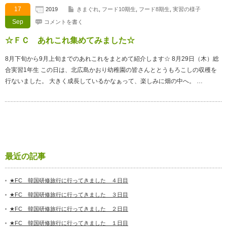
17
2019
きまぐれ
,
フード10期生
,
フード8期生
,
実習の様子
Sep
コメントを書く
☆ＦＣ あれこれ集めてみました☆
8月下旬から9月上旬までのあれこれをまとめて紹介します☆ 8月29日（木）総
合実習1年生 この日は、北広島かおり幼稚園の皆さんととうもろこしの収穫を
行ないました。 大きく成長しているかなぁって、楽しみに畑の中へ。 …
最近の記事
★FC 韓国研修旅行に行ってきました ４日目
★FC 韓国研修旅行に行ってきました ３日目
★FC 韓国研修旅行に行ってきました ２日目
★FC 韓国研修旅行に行ってきました １日目