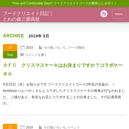
"Fine and Comfortable Days" フードクリエイトコースの素晴らしき日々！
フードクリエイト日記｜
menu
とわの森三愛高校
ARCHIVE
2019年 9月
25
2019
その他いろいろ
,
フード8期生
Sep
コメントを書く
☆ＦＣ クリスマスケーキはお決まりですか？コラボケー
キ☆
9月25日（水）お知らせです フードクリエイトコース3年生の生徒が、＜
benbeya-べんべや＞さんとコラボしたクリスマスケーキの発表が行なわれまし
た。 ご縁があり、有名なお店とコラボすることが出来ました。その記者発表
の…
21
2019
その他いろいろ
,
イベント