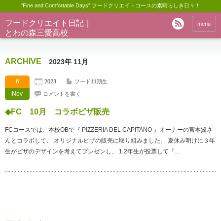
"Fine and Comfortable Days" フードクリエイトコースの素晴らしき日々！
フードクリエイト日記｜
menu
とわの森三愛高校
ARCHIVE
2023年 11月
6
2023
フード11期生
Nov
コメントを書く
◆FC 10月 コラボピザ販売
FCコースでは、本校OBで『 PIZZERIA DEL CAPITANO 』オーナーの宮本翼さ
んとコラボして、 オリジナルピザの販売に取り組みました。 夏休み明けに３年
生がピザのデザインを考えてプレゼンし、 1.2年生が投票して『…