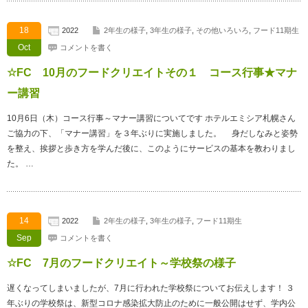
18
2022
2年生の様子
,
3年生の様子
,
その他いろいろ
,
フード11期生
Oct
コメントを書く
☆FC 10月のフードクリエイトその１ コース行事★マナ
ー講習
10月6日（木）コース行事～マナー講習についてです ホテルエミシア札幌さん
ご協力の下、「マナー講習」を３年ぶりに実施しました。 身だしなみと姿勢
を整え、挨拶と歩き方を学んだ後に、このようにサービスの基本を教わりまし
た。 …
14
2022
2年生の様子
,
3年生の様子
,
フード11期生
Sep
コメントを書く
☆FC 7月のフードクリエイト～学校祭の様子
遅くなってしまいましたが、7月に行われた学校祭についてお伝えします！ ３
年ぶりの学校祭は、新型コロナ感染拡大防止のために一般公開はせず、学内公