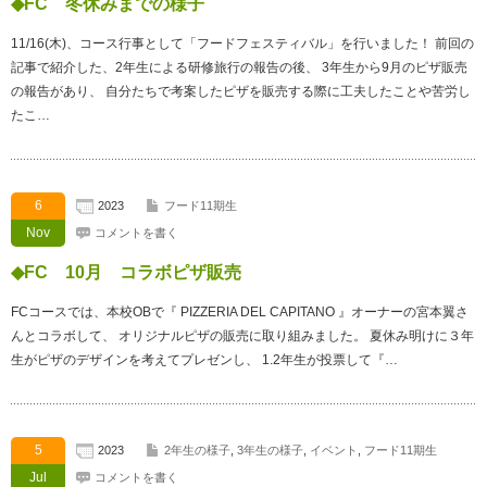
◆FC 冬休みまでの様子
11/16(木)、コース行事として「フードフェスティバル」を行いました！ 前回の
記事で紹介した、2年生による研修旅行の報告の後、 3年生から9月のピザ販売
の報告があり、 自分たちで考案したピザを販売する際に工夫したことや苦労し
たこ…
6
2023
フード11期生
Nov
コメントを書く
◆FC 10月 コラボピザ販売
FCコースでは、本校OBで『 PIZZERIA DEL CAPITANO 』オーナーの宮本翼さ
んとコラボして、 オリジナルピザの販売に取り組みました。 夏休み明けに３年
生がピザのデザインを考えてプレゼンし、 1.2年生が投票して『…
5
2023
2年生の様子
,
3年生の様子
,
イベント
,
フード11期生
Jul
コメントを書く