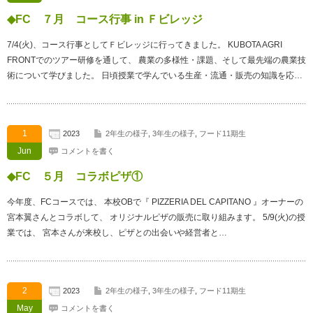
◆FC ７月 コース行事 in Ｆビレッジ
7/4(火)、コース行事としてＦビレッジに行ってきました。 KUBOTA AGRI
FRONTでのツアー研修を通して、 農業の多様性・課題、そして最先端の農業技
術について学びました。 日頃授業で学んでいる生産・流通・販売の知識を応…
1
2023
2年生の様子
,
3年生の様子
,
フード11期生
Jun
コメントを書く
◆FC ５月 コラボピザ①
今年度、FCコースでは、 本校OBで『 PIZZERIA DEL CAPITANO 』オーナーの
宮本翼さんとコラボして、 オリジナルピザの販売に取り組みます。 5/9(火)の授
業では、 宮本さんが来校し、ピザとの出会いや経営者と…
2
2023
2年生の様子
,
3年生の様子
,
フード11期生
May
コメントを書く