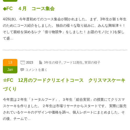
◆FC ４月 コース集会
4/26(水)、今年度初めてのコース集会が開かれました。 まず、3年生が新１年生
のためにコース紹介をしました。 独自の様々な取り組みに、みんな興味津々！
そして親睦を深めるレク「借り物競争」をしました！ お題のモノ(ヒト)を探し
て盛…
13
2023
3年生の様子
,
フード11期生
,
実習の様子
Jan
コメントを書く
☆FC 12月のフードクリエイトコース クリスマスケーキ
づくり
今年度は２年生「トータルフード」、３年生「総合実習」の授業にてクリスマ
スケーキを作りました。 ２年生は市場リサーチからスタートです。 実際に販売
されているケーキのデザインや価格を調べ、個人レポートにまとめました。そ
の後、チームで…