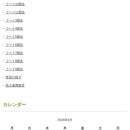
フード10期生
フード11期生
フード3期生
フード4期生
フード5期生
フード6期生
フード7期生
フード8期生
フード9期生
実習の様子
高大連携教育
カレンダー
2026年8月
月
火
水
木
金
土
日