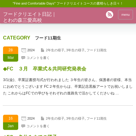
"Fine and Comfortable Days" フードクリエイトコースの素晴らしき日々！
フードクリエイト日記｜
menu
とわの森三愛高校
CATEGORY
フード11期生
28
2024
2年生の様子
,
3年生の様子
,
フード11期生
Mar
コメントを書く
◆FC ３月 卒業式＆共同研究発表会
3/1(金)、卒業証書授与式が行われました ３年生の皆さん、保護者の皆様、本当
におめでとうございます FC２年生からは、卒業記念黒板アートでお祝いしまし
た これからはFCでの学びをそれぞれの進路先で活かしてくださいね …
16
2024
2年生の様子
,
3年生の様子
,
フード11期生
Jan
コメントを書く