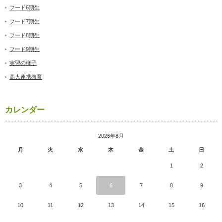
フード6期生
フード7期生
フード8期生
フード9期生
実習の様子
高大連携教育
カレンダー
2026年8月
月
火
水
木
金
土
日
1
2
3
4
5
6
7
8
9
10
11
12
13
14
15
16