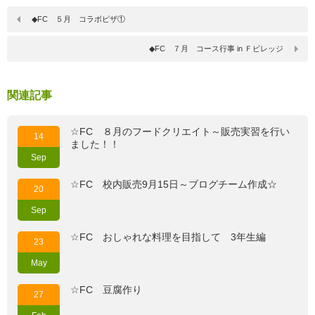
◆FC ５月 コラボピザ①
◆FC ７月 コース行事 in Ｆビレッジ
関連記事
☆FC ８月のフードクリエイト～販売実習を行い
14
ました！！
Sep
☆FC 校内販売9月15日～ブログチーム作成☆
20
Sep
☆FC おしゃれな料理を目指して 3年生編
23
May
☆FC 豆腐作り
27