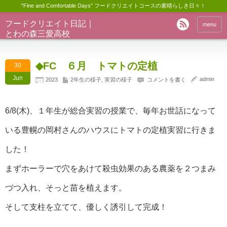
"Fine and Comfortable Days" フードクリエイトコースの素晴らしき日々！
フードクリエイト日記｜
menu
とわの森三愛高校
◆FC ６月 トマトの定植
30
Jun
admin
2023
2年生の様子
,
実習の様子
コメントを書く
6/8(木)、１年生が総合実習の授業で、毎年お世話になって
いる豊幌の岡村さんのハウスにトマトの定植実習に行きま
した！
まずホーラーで穴をあけて殺虫効果のある農薬を２つまみ
づつ入れ、そっと苗を植えます。
そして支柱を立てて、優しく誘引して完成！