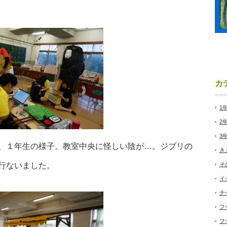
カ
1
2
3
、１年生の様子。教室中央に怪しい陰が…。ジブリの
き
行ないました。
そ
イ
チ
フ
フ