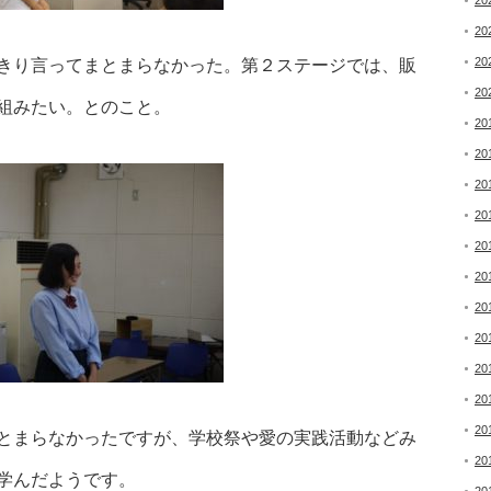
20
20
20
きり言ってまとまらなかった。第２ステージでは、販
20
組みたい。とのこと。
20
20
20
20
20
20
20
20
20
20
20
とまらなかったですが、学校祭や愛の実践活動などみ
20
学んだようです。