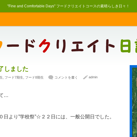
"Fine and Comfortable Days" フードクリエイトコースの素晴らしき日々！
了しました
admin
生
,
フード7期生
,
フード8期生
コメントを書く
て…
０日より”学校祭”☆２２日には、一般公開日でした。