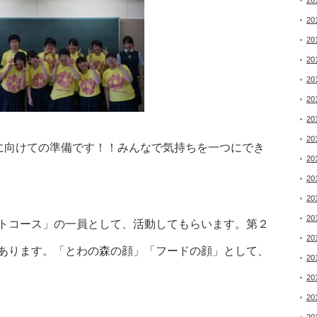
20
20
20
20
20
20
20
20
”に向けての準備です！！みんなで気持ちを一つにでき
20
20
20
20
トコース」の一員として、活動してもらいます。第２
20
あります。「とわの森の顔」「フードの顔」として、
20
20
20