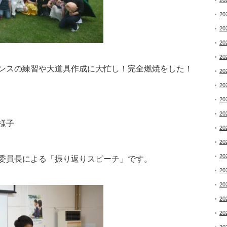
20
20
20
20
20
ンスの練習や大道具作成に大忙し！完全燃焼をした！
20
20
20
20
様子
20
20
20
委員長による「振り返りスピーチ」です。
20
20
20
20