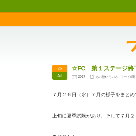
☆FC 第１ステージ終
26
Jul
2017
その他いろいろ
,
フード6期
７月２６日（水）７月の様子をまとめ
上旬に夏季試験があり、そして７月２