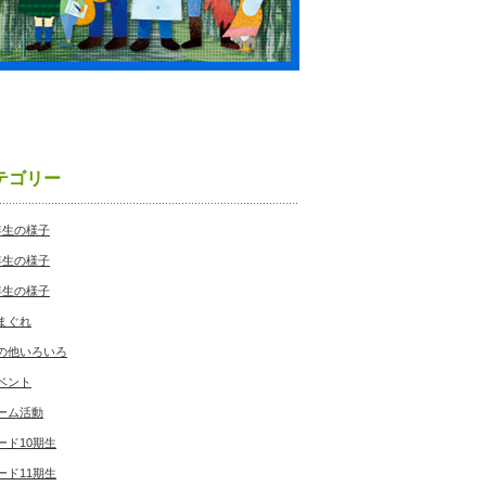
テゴリー
年生の様子
年生の様子
年生の様子
まぐれ
の他いろいろ
ベント
ーム活動
ード10期生
ード11期生