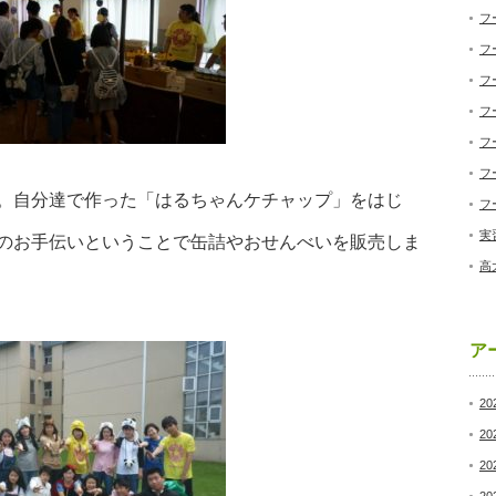
フ
フ
フ
フ
フ
フ
。自分達で作った「はるちゃんケチャップ」をはじ
フ
実
のお手伝いということで缶詰やおせんべいを販売しま
高
ア
20
20
20